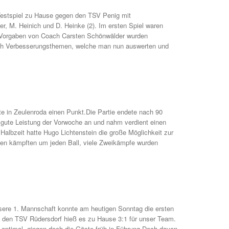
Testspiel zu Hause gegen den TSV Penig mit
er, M. Heinich und D. Heinke (2). Im ersten Spiel waren
e Vorgaben von Coach Carsten Schönwälder wurden
och Verbesserungsthemen, welche man nun auswerten und
e in Zeulenroda einen Punkt.Die Partie endete nach 90
 gute Leistung der Vorwoche an und nahm verdient einen
Halbzeit hatte Hugo Lichtenstein die große Möglichkeit zur
en kämpften um jeden Ball, viele Zweikämpfe wurden
nsere 1. Mannschaft konnte am heutigen Sonntag die ersten
 den TSV Rüdersdorf hieß es zu Hause 3:1 für unser Team.
ls optimal, gingen doch die Gäste früh in Führung.Doch davon