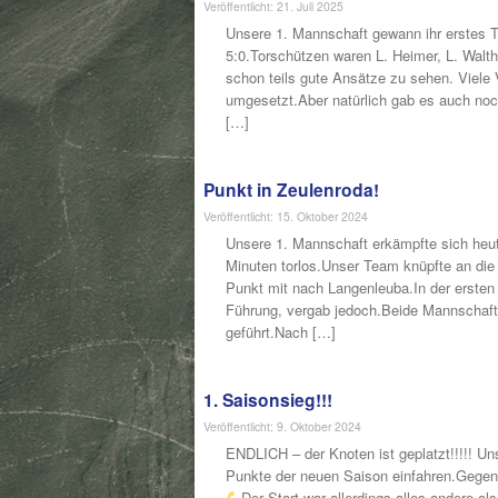
Veröffentlicht: 21. Juli 2025
Unsere 1. Mannschaft gewann ihr erstes 
5:0.Torschützen waren L. Heimer, L. Walth
schon teils gute Ansätze zu sehen. Viel
umgesetzt.Aber natürlich gab es auch n
[…]
Punkt in Zeulenroda!
Veröffentlicht: 15. Oktober 2024
Unsere 1. Mannschaft erkämpfte sich heut
Minuten torlos.Unser Team knüpfte an die
Punkt mit nach Langenleuba.In der ersten 
Führung, vergab jedoch.Beide Mannschaft
geführt.Nach […]
1. Saisonsieg!!!
Veröffentlicht: 9. Oktober 2024
ENDLICH – der Knoten ist geplatzt!!!!! U
Punkte der neuen Saison einfahren.Gegen
Der Start war allerdings alles andere a