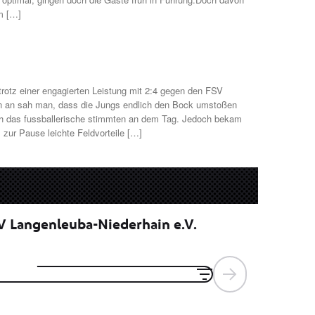
m […]
rotz einer engagierten Leistung mit 2:4 gegen den FSV
n an sah man, dass die Jungs endlich den Bock umstoßen
uch das fussballerische stimmten an dem Tag. Jedoch bekam
zur Pause leichte Feldvorteile […]