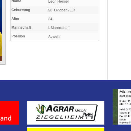
Name
Leon Heimer
Geburtstag
20. Oktober 2001
Alter
24
Mannschaft
I. Mannschaft
Position
Abwehr