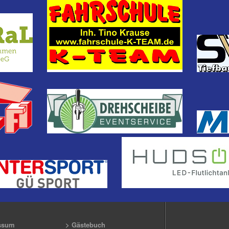
ssum
> Gästebuch