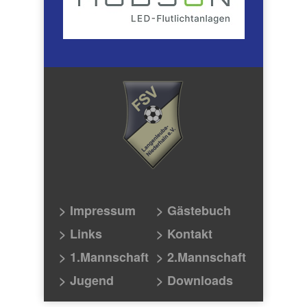
> Impressum
> Gästebuch
> Links
> Kontakt
> 1.Mannschaft
> 2.Mannschaft
> Jugend
> Downloads